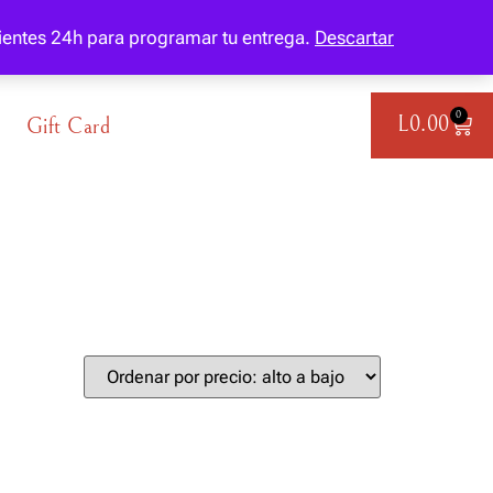
Mi Cuenta
Favoritos
ientes 24h para programar tu entrega.
Descartar
0
L
0.00
Gift Card