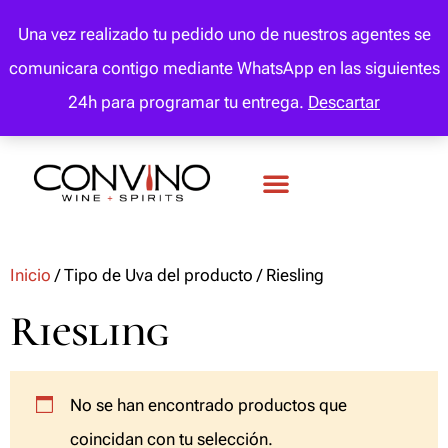
IHADFA:
El abuso de la bebida perjudica la salud.
Una vez realizado tu pedido uno de nuestros agentes se
comunicara contigo mediante WhatsApp en las siguientes
24h para programar tu entrega.
Descartar
Mi Cuenta
Favoritos
Inicio
/ Tipo de Uva del producto / Riesling
Riesling
No se han encontrado productos que
coincidan con tu selección.