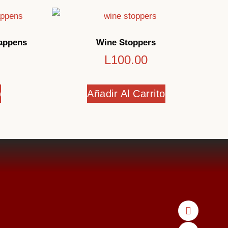
appens
Wine Stoppers
L
100.00
o
Añadir Al Carrito