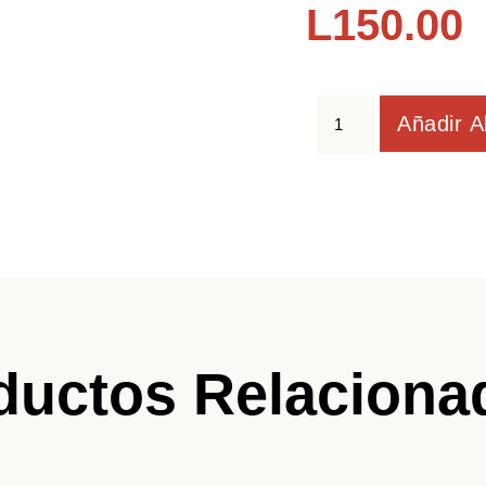
L
150.00
Añadir A
ductos Relaciona