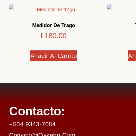
Medidor De Trago
L
180.00
Añadir Al Carrito
Añ
Contacto:
+504 9343-7084
Convino@oskahn.com