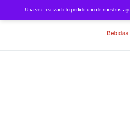
IHADFA:
El abuso de la bebida perjudica la salud.
Una vez realizado tu pedido uno de nuestros ag
Bebidas