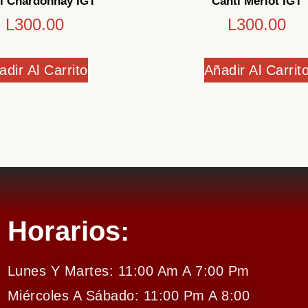
i Chardonnay IGT
Canti Merlot IGT
L
300.00
L
300.00
adir Al Carrito
Añadir Al Carrit
Horarios:
Lunes Y Martes: 11:00 Am A 7:00 Pm
Miércoles A Sábado: 11:00 Pm A 8:00