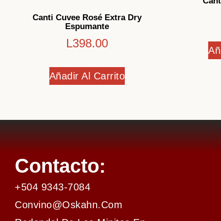
Cant
Canti Cuvee Rosé Extra Dry
Espumante
L
398.00
Añ
Añadir Al Carrito
Contacto:
+504 9343-7084
Convino@oskahn.com