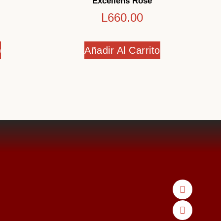
Excellens Rosé
L
660.00
o
Añadir Al Carrito