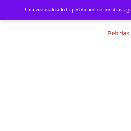
IHADFA:
El abuso de la bebida perjudica la salud.
Una vez realizado tu pedido uno de nuestros ag
Bebidas