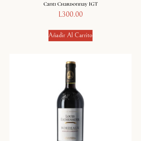
Canti Chardonnay IGT
L
300.00
Añadir Al Carrito