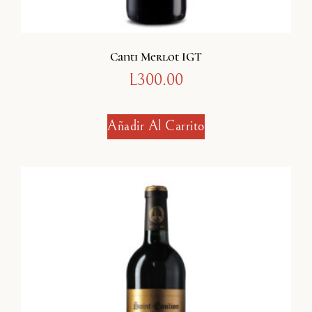
Canti Merlot IGT
L
300.00
Añadir Al Carrito