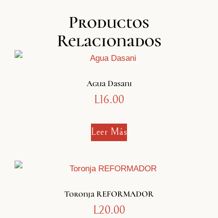
Productos
Relacionados
Agua Dasani
L
16.00
Leer Más
Toronja REFORMADOR
L
20.00