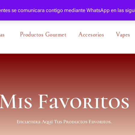
gentes se comunicara contigo mediante WhatsApp en las sigu
as
Productos Gourmet
Accesorios
Vapes
Mis Favoritos
Encuentra Aquí Tus Productos Favoritos.